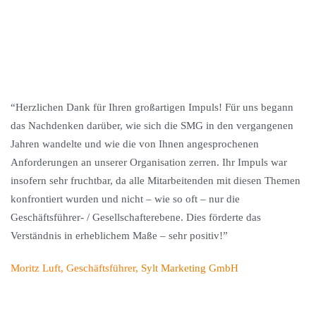
"Für die Stadt Schwedt/Oder als Nationalparkstadt und
Industriestandort in der Transformation zugleich, kommt der
touristischen Entwicklung eine ganz besondere Bedeutung zu. Auf
der Grundlage von moderierten Workshops mit allen Stakeholdern
konnte ein fundiertes Entwicklungskonzept und ein
Organisationsmodell für die Region entwickelt werden. Für die
kommenden Jahre werden wir die neuen Strategien und Strukturen
mit Leben füllen und auch der Tourismus wird einen
entscheidenden Beitrag zur Transformation des Standortes
Schwedt und der gesamten Region leisten."
Philip Pozdorecz, Leiter der Stabsstelle Wirtschaftsförderung,
Stadt
Schwedt/Oder