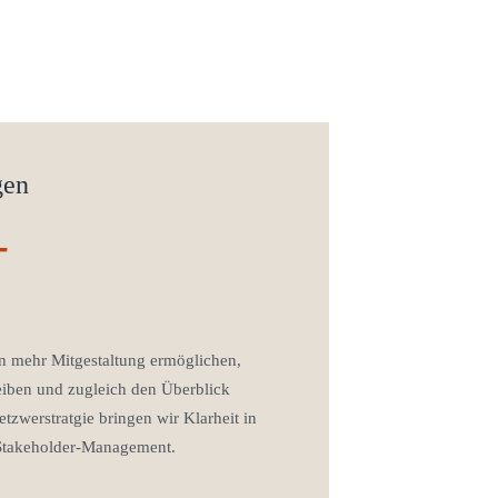
gen
-
ion mehr Mitgestaltung ermöglichen,
eiben und zugleich den Überblick
tzwerstratgie bringen wir Klarheit in
 Stakeholder-Management.