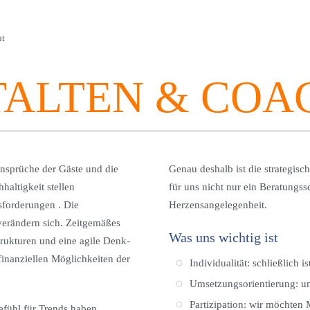
nt
TALTEN & COA
nsprüche der Gäste und die
Genau deshalb ist die strategis
haltigkeit stellen
für uns nicht nur ein Beratungs
forderungen . Die
Herzensangelegenheit.
erändern sich. Zeitgemäßes
Was uns wichtig ist
trukturen und eine agile Denk-
finanziellen Möglichkeiten der
Individualität: schließlich i
Umsetzungsorientierung: un
Partizipation: wir möchten
efühl für Trends haben,