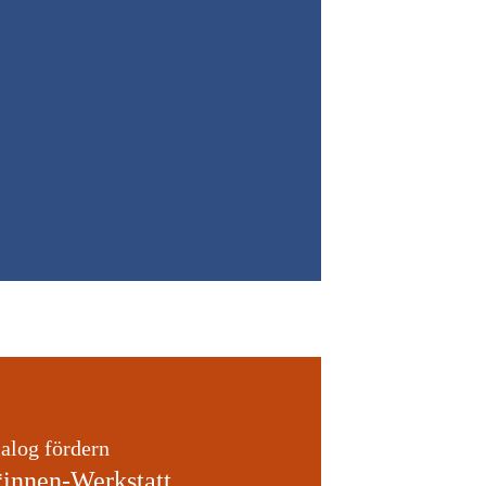
alog fördern
innen-Werkstatt