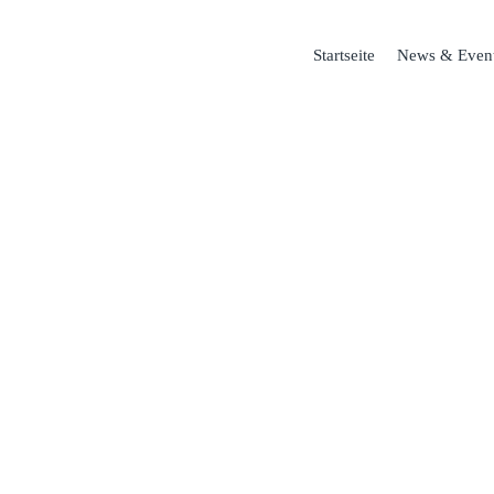
Startseite
News & Even
TIONSMANAG
ategien und hochgekrämpelte Ärmel.