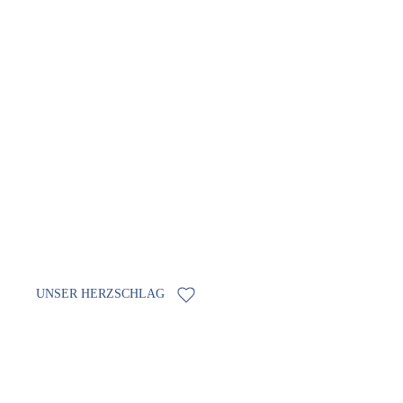
IMMER EINEN
SCHRITT VORAUS
Wir schätzen unsere Unterschiede und teilen die
Faszination für den Tourismus. Die Neugier für
aktuelle Themen treibt uns ständig an.
UNSER HERZSCHLAG