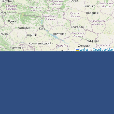
Leaflet
|
©
OpenStreetMap