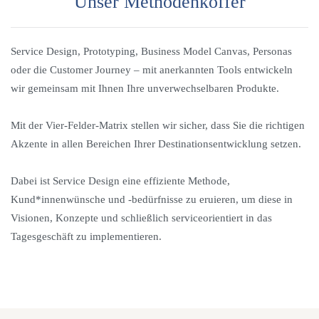
Unser Methodenkoffer
Service Design, Prototyping, Business Model Canvas, Personas
oder die Customer Journey – mit anerkannten Tools entwickeln
wir gemeinsam mit Ihnen Ihre unverwechselbaren Produkte.
Mit der Vier-Felder-Matrix stellen wir sicher, dass Sie die richtigen
Service
Akzente in allen Bereichen Ihrer Destinationsentwicklung setzen.
Design
stellt
Dabei ist Service Design eine effiziente Methode,
beim
Kund*innenwünsche und -bedürfnisse zu eruieren, um diese in
Entwicklungsprozess
Visionen, Konzepte und schließlich serviceorientiert in das
von
Tagesgeschäft zu implementieren.
Dienstleistungen
und
Produkten
den