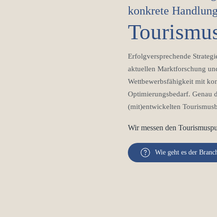
konkrete Handlun
Tourismu
Erfolgversprechende Strategie
aktuellen Marktforschung un
Wettbewerbsfähigkeit mit ko
Die Tourismusbaromet
Optimierungsbedarf. Genau d
(mit)entwickelten Tourismus
Wir messen den Tourismuspu
Wie geht es der Branc