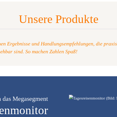
Unsere Produkte
hnen Ergebnisse und Handlungsempfehlungen, die praxis
iehbar sind. So machen Zahlen Spaß!
um das Megasegment
senmonitor