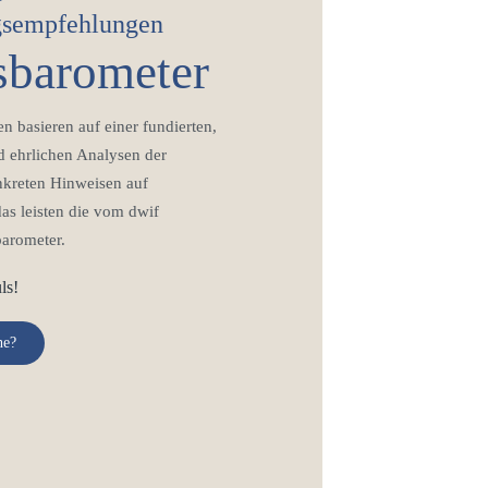
gsempfehlungen
sbarometer
n basieren auf einer fundierten,
d ehrlichen Analysen der
nkreten Hinweisen auf
er-Welt im Überblick
as leisten die vom dwif
barometer.
ls!
he?