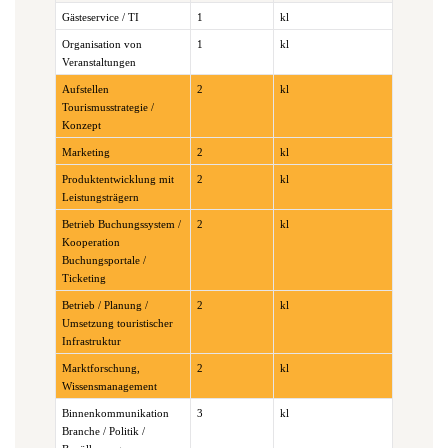
Gästeservice / TI
1
kl
Organisation von
1
kl
Veranstaltungen
Aufstellen
2
kl
Tourismusstrategie /
Konzept
Marketing
2
kl
Produktentwicklung mit
2
kl
Leistungsträgern
Betrieb Buchungssystem /
2
kl
Kooperation
Buchungsportale /
Ticketing
Betrieb / Planung /
2
kl
Umsetzung touristischer
Infrastruktur
Marktforschung,
2
kl
Wissensmanagement
Binnenkommunikation
3
kl
Branche / Politik /