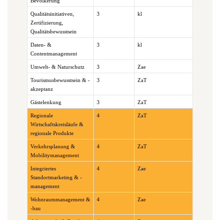
Bevölkerung
Qualitätsinitiativen,
3
kl
Zertifizierung,
Qualitätsbewusstsein
Daten- &
3
kl
Contentmanagement
Umwelt- & Naturschutz
3
Zae
Tourismusbewusstsein & -
3
ZaT
akzeptanz
Gästelenkung
3
ZaT
Regionale
4
ZaT
Wirtschaftskreisläufe &
regionale Produkte
Verkehrsplanung &
4
ZaT
Mobilitymanagement
Integriertes
4
Zae
Standortmarketing & -
management
Wohnraummanagement &
4
Zae
-bau