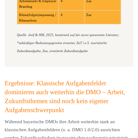
Arbeitsmarkt & Employer
4
Zae
Branding
Klima(folgen)anpassung /
4
Zae
Klimaschutz
Quelle: dwif & HM, 2025, basierend auf der zuvor genannten Literatur;
*zukünftiger Bedeutungsgewinn erwartet, ZaT i.e.S. touristische
Zukunftsaufgabe, Zae, erweiterte Zukunftsaufgabe
Ergebnisse: Klassische Aufgabenfelder
dominieren auch weiterhin die DMO – Arbeit,
Zukunftsthemen sind noch kein eigener
Aufgabenschwerpunkt
Während bayerische DMOs ihre Arbeit weiterhin stark an
klassischen Aufgabenfeldern (v. a. DMO 1.0/2.0) ausrichten
werden Zukunftsaufgaben insgesamt eher nachrangig priorisiert –