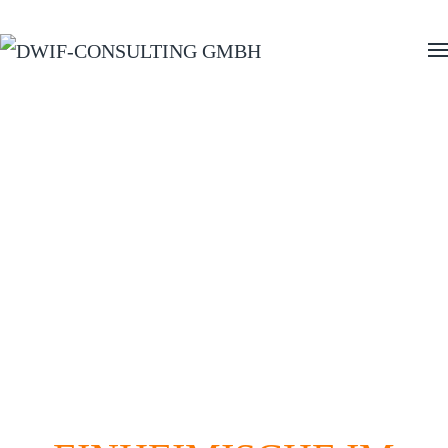
Zum Hauptinhalt springen
INSIDE TOURISM
Ihre Bevölkerungsbefragung mit individuellem
Schwerpunkt: Tourismusakzeptanz (TAS),
Tourismusbewusstsein, Lebensqualität,
Kommunikation, Maßnahmenevaluation und mehr.