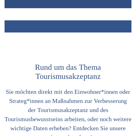
Zahlen,
Daten,
Rund um das Thema
Fakten
Tourismusakzeptanz
rund
Sie möchten direkt mit den Einwohner*innen oder
um
Strateg*innen an Maßnahmen zur Verbesserung
den
Tourismus
der Tourismusakzeptanz und des
zur
Tourismusbewusstseins arbeiten, oder noch weitere
ganzheitlichen
wichtige Daten erheben? Entdecken Sie unsere
Ergänzung