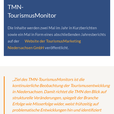
TMN-
TourismusMonitor
Die Inhalte werden zwei Mal im Jahr in Kurzberichten
sowie ein Mal in Form eines abschließenden Jahresberichts
auf der
Website der TourismusMarketing
Niedersachsen GmbH
veröffentlicht.
„Ziel des TMN-TourismusMonitors ist die
kontinuierliche Beobachtung der Tourismusentwicklung
in Niedersachsen. Damit richtet die TMN den Blick auf
strukturelle Veränderungen, spiegelt der Branche
Erfolge wie Misserfolge wider, weist frühzeitig auf
problematische Entwicklungen hin und identifiziert