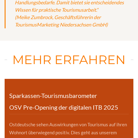
Handlungsbedarfe. Damit bietet sie entscheidendes
Wissen für praktische Tourismusarbeit.“
(Meike Zumbrock, Geschäftsführerin der
TourismusMarketing Niedersachsen GmbH)
MEHR ERFAHREN
Sparkassen-Tourismusbarometer
OSV Pre-Opening der digitalen ITB 2025
Ostdeutsche sehen Auswirkungen von Tourismus auf ihren
Wohnort überwiegend positiv. Dies geht aus unserem