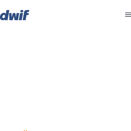
Zum Hauptinhalt springen
TOURISMUSBAROME
Klarheit über das schaffen, was die Branche
voranbringt!