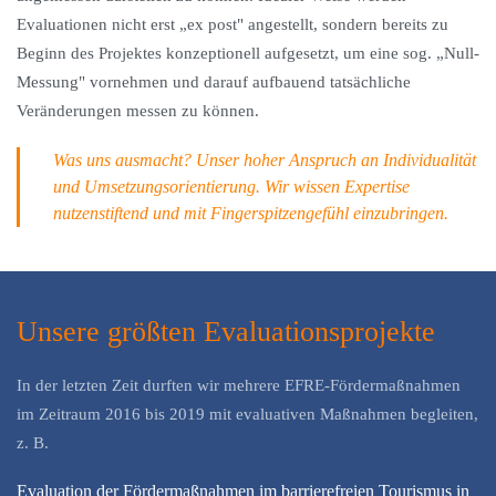
Evaluationen nicht erst „ex post" angestellt, sondern bereits zu
Beginn des Projektes konzeptionell aufgesetzt, um eine sog. „Null-
Messung" vornehmen und darauf aufbauend tatsächliche
Veränderungen messen zu können.
Was uns ausmacht? Unser hoher Anspruch an Individualität
und Umsetzungsorientierung. Wir wissen Expertise
nutzenstiftend und mit Fingerspitzengefühl einzubringen.
Unsere größten Evaluationsprojekte
In der letzten Zeit durften wir mehrere EFRE-Fördermaßnahmen
im Zeitraum 2016 bis 2019 mit evaluativen Maßnahmen begleiten,
z. B.
Evaluation der Fördermaßnahmen im barrierefreien Tourismus in