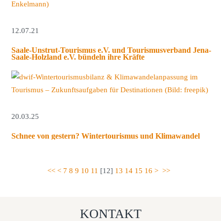
12.07.21
Saale-Unstrut-Tourismus e.V. und Tourismusverband Jena-
Saale-Holzland e.V. bündeln ihre Kräfte
20.03.25
Schnee von gestern? Wintertourismus und Klimawandel
<<
<
7
8
9
10
11
[
12
]
13
14
15
16
>
>>
KONTAKT