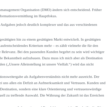
smanagement Organisation (DMO) ändern sich entscheidend. Früher
formationsvermittlung im Hauptfokus.
e Aufgaben jedoch deutlich komplexer und das aus verschiedenen
sättigten hin zu einem gesättigten Markt entwickelt. In gesättigten
kaufentscheidendes Kriterium mehr – es zählt vielmehr die für den
e Relevanz. Bei den passenden Kunden begehrt zu sein wird wichtiger
oße Bekanntheit aufzubauen. Dazu muss ich mich aber als Destination
en („Unsere Alleinstellung ist unsere Vielfalt.“) wird das nicht
ationsweitergabe als Aufgabenverständnis nicht mehr ausreicht. Der
ei uns allen ein Defizit an Aufmerksamkeit und Vertrauen. Kunden und
 Destination, sondern eine klare Orientierung und vertrauenswürdige
duell zu treffende Auswahl. Die Währung der Zukunft ist das Erreichen