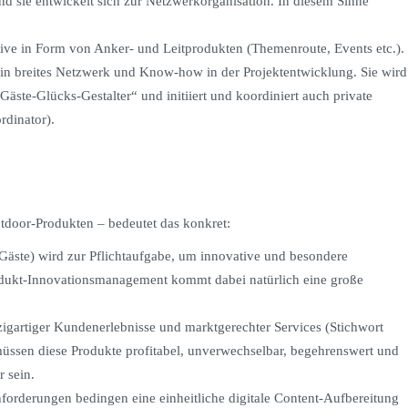
 sie entwickelt sich zur Netzwerkorganisation. In diesem Sinne
e in Form von Anker- und Leitprodukten (Themenroute, Events etc.).
n breites Netzwerk und Know-how in der Projektentwicklung. Sie wird
Gäste-Glücks-Gestalter“ und initiiert und koordiniert auch private
rdinator).
tdoor-Produkten – bedeutet das konkret:
Gäste) wird zur Pflichtaufgabe, um innovative und besondere
odukt-Innovationsmanagement kommt dabei natürlich eine große
zigartiger Kundenerlebnisse und marktgerechter Services (Stichwort
/müssen diese Produkte profitabel, unverwechselbar, begehrenswert und
r sein.
forderungen bedingen eine einheitliche digitale Content-Aufbereitung