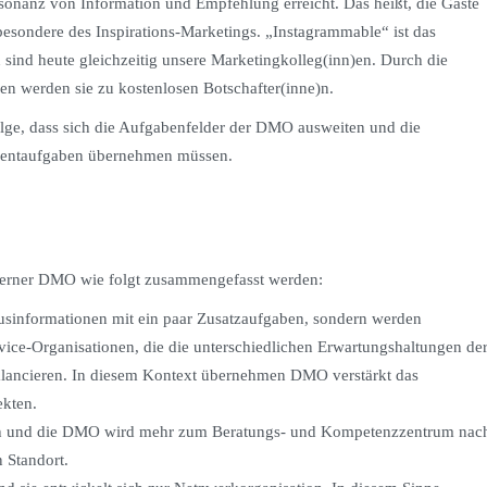
sonanz von Information und Empfehlung erreicht. Das heißt, die Gäste
esondere des Inspirations-Marketings. „Instagrammable“ ist das
ind heute gleichzeitig unsere Marketingkolleg(inn)en. Durch die
n werden sie zu kostenlosen Botschafter(inne)n.
ge, dass sich die Aufgabenfelder der DMO ausweiten und die
ementaufgaben übernehmen müssen.
rner DMO wie folgt zusammengefasst werden:
sinformationen mit ein paar Zusatzaufgaben, sondern werden
e-Organisationen, die die unterschiedlichen Erwartungshaltungen de
ancieren. In diesem Kontext übernehmen DMO verstärkt das
kten.
eich und die DMO wird mehr zum Beratungs- und Kompetenzzentrum nac
 Standort.