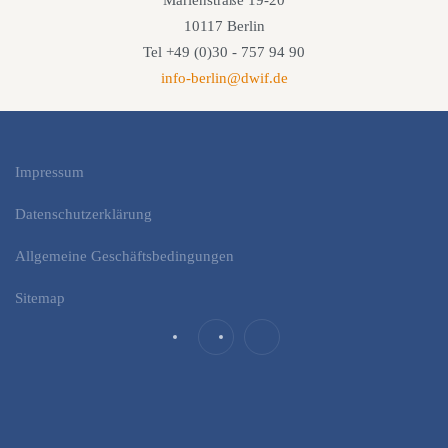
Marienstraße 19-20
10117 Berlin
Tel +49 (0)30 - 757 94 90
info-berlin@dwif.de
Impressum
Datenschutzerklärung
Allgemeine Geschäftsbedingungen
Sitemap