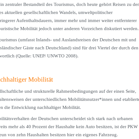
in zentraler Bestandteil des Tourismus, doch heute gehört Reisen zu de
s aktuellen gesellschaftlichen Wandels, umweltpolitischer
ringerer Aufenthaltsdauern, immer mehr und immer weiter entfernterer
uristische Mobilität jedoch unter anderen Vorzeichen diskutiert werden.
dtourismus (umfasst Inlands- und Auslandsreisen der Deutschen mit und
ändischer Gäste nach Deutschland) sind für drei Viertel der durch den
twortlich (Quelle: UNEP/ UNWTO 2008).
chhaltiger Mobilität
llschaftliche und strukturelle Rahmenbedingungen auf der einen Seite,
altensweisen der unterschiedlichen Mobilitätsnutzer*innen und etabliert
en die Entwicklung nachhaltiger Mobilität.
itätsverhalten der Deutschen unterscheidet sich stark nach urbanen
its mehr als 40 Prozent der Haushalte kein Auto besitzen, ist der PKW
n von zehn Haushalten besitzen hier ein eigenes Fahrzeug.