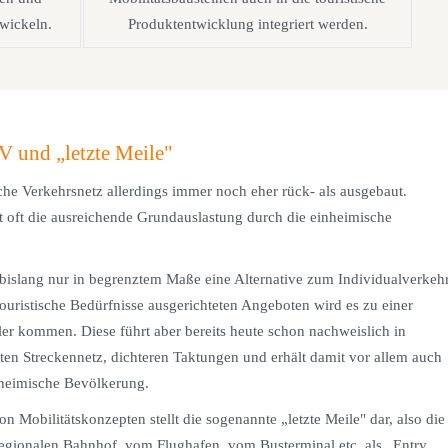
wickeln.
Produktentwicklung integriert werden.
V und „letzte Meile"
che Verkehrsnetz allerdings immer noch eher rück- als ausgebaut.
lt oft die ausreichende Grundauslastung durch die einheimische
b bislang nur in begrenztem Maße eine Alternative zum Individualverkeh
touristische Bedürfnisse ausgerichteten Angeboten wird es zu einer
er kommen. Diese führt aber bereits heute schon nachweislich in
ten Streckennetz, dichteren Taktungen und erhält damit vor allem auch
heimische Bevölkerung.
n Mobilitätskonzepten stellt die sogenannte „letzte Meile" dar, also die
gionalen Bahnhof, vom Flughafen, vom Busterminal etc. als „Entry