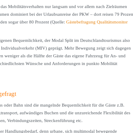
h das Mobilitätsverhalten nur langsam und vor allem nach Zielräumen
äumen dominiert bei der Urlaubsanreise der PKW – dort reisen 79 Prozen
den sogar über 80 Prozent (Quelle:
Gästebefragung Qualitätsmonitor
eigenen Bequemlichkeit, der Modal Split im Deutschlandtourismus also
Individualverkehr (MIV) geprägt. Mehr Bewegung zeigt sich dagegen
 weniger als die Hälfte der Gäste das eigene Fahrzeug für An- und
rschiedlichsten Wünsche und Anforderungen in punkto Mobilität
gefragt
s oder Bahn sind die mangelnde Bequemlichkeit für die Gäste z.B.
ransport, aufwändiges Buchen und die unzureichende Flexibilität des
en, Verbindungszeiten, Streckenführung etc.
 hier Handlungsbedarf, denn urbane, sich multimodal bewegende