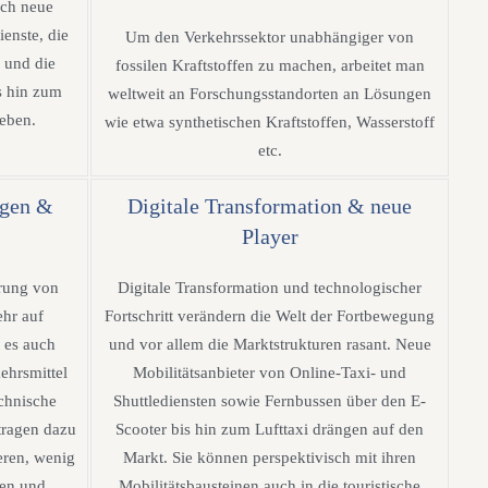
rch neue
ienste, die
Um den Verkehrssektor unabhängiger von
 und die
fossilen Kraftstoffen zu machen, arbeitet man
s hin zum
weltweit an Forschungsstandorten an Lösungen
ieben.
wie etwa synthetischen Kraftstoffen, Wasserstoff
etc.
ugen &
Digitale Transformation & neue
Player
rung von
Digitale Transformation und technologischer
ehr auf
Fortschritt verändern die Welt der Fortbewegung
 es auch
und vor allem die Marktstrukturen rasant. Neue
ehrsmittel
Mobilitätsanbieter von Online-Taxi- und
echnische
Shuttlediensten sowie Fernbussen über den E-
tragen dazu
Scooter bis hin zum Lufttaxi drängen auf den
eren, wenig
Markt. Sie können perspektivisch mit ihren
hen und
Mobilitätsbausteinen auch in die touristische